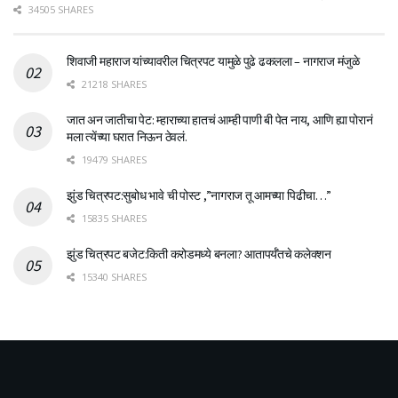
34505 SHARES
शिवाजी महाराज यांच्यावरील चित्रपट यामुळे पुढे ढकलला – नागराज मंजुळे
21218 SHARES
जात अन जातीचा पेट: म्हाराच्या हातचं आम्ही पाणी बी पेत नाय, आणि ह्या पोरानं
मला त्येंच्या घरात निऊन ठेवलं.
19479 SHARES
झुंड चित्रपट:सुबोध भावे ची पोस्ट ,”नागराज तू आमच्या पिढीचा…”
15835 SHARES
झुंड चित्रपट बजेट:किती करोडमध्ये बनला? आतापर्यँतचे कलेक्शन
15340 SHARES