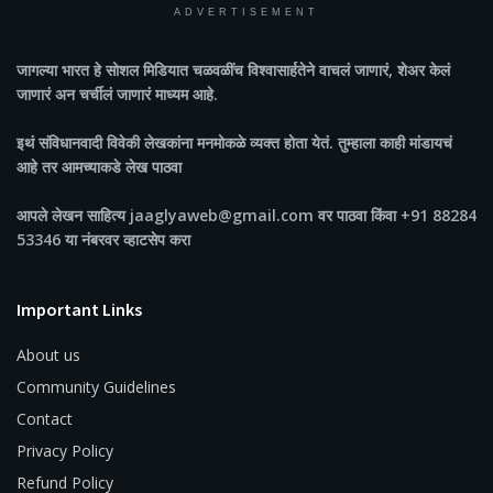
ADVERTISEMENT
जागल्या भारत
हे सोशल मिडियात चळवळींच विश्वासार्हतेने वाचलं जाणारं, शेअर केलं
जाणारं अन चर्चीलं जाणारं माध्यम आहे.
इथं संविधानवादी विवेकी लेखकांना मनमोकळे व्यक्त होता येतं. तुम्हाला काही मांडायचं
आहे तर आमच्याकडे लेख पाठवा
आपले लेखन साहित्य jaaglyaweb@gmail.com वर पाठवा किंवा +91 88284
53346 या नंबरवर व्हाटसेप करा
Important Links
About us
Community Guidelines
Contact
Privacy Policy
Refund Policy