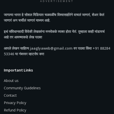
ADVERTISEMENT
जागल्या भारत
हे सोशल मिडियात चळवळींच विश्वासार्हतेने वाचलं जाणारं, शेअर केलं
जाणारं अन चर्चीलं जाणारं माध्यम आहे.
इथं संविधानवादी विवेकी लेखकांना मनमोकळे व्यक्त होता येतं. तुम्हाला काही मांडायचं
आहे तर आमच्याकडे लेख पाठवा
आपले लेखन साहित्य jaaglyaweb@gmail.com वर पाठवा किंवा +91 88284
53346 या नंबरवर व्हाटसेप करा
Important Links
About us
Community Guidelines
Contact
Privacy Policy
Refund Policy