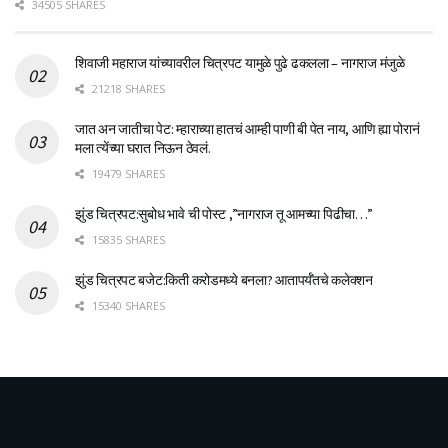
34505 SHARES
शिवाजी महाराज यांच्यावरील चित्रपट यामुळे पुढे ढकलला – नागराज मंजुळे
21218 SHARES
जात अन जातीचा पेट: म्हाराच्या हातचं आम्ही पाणी बी पेत नाय, आणि ह्या पोरानं
मला त्येंच्या घरात निऊन ठेवलं.
19479 SHARES
झुंड चित्रपट:सुबोध भावे ची पोस्ट ,”नागराज तू आमच्या पिढीचा…”
15835 SHARES
झुंड चित्रपट बजेट:किती करोडमध्ये बनला? आतापर्यँतचे कलेक्शन
15340 SHARES