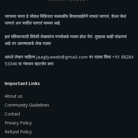
ADVERTISEMENT
जागल्या भारत
हे सोशल मिडियात चळवळींच विश्वासार्हतेने वाचलं जाणारं, शेअर केलं
जाणारं अन चर्चीलं जाणारं माध्यम आहे.
इथं संविधानवादी विवेकी लेखकांना मनमोकळे व्यक्त होता येतं. तुम्हाला काही मांडायचं
आहे तर आमच्याकडे लेख पाठवा
आपले लेखन साहित्य jaaglyaweb@gmail.com वर पाठवा किंवा +91 88284
53346 या नंबरवर व्हाटसेप करा
Important Links
About us
Community Guidelines
Contact
Privacy Policy
Refund Policy