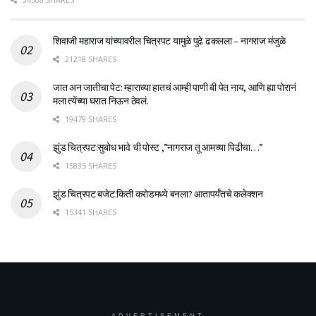
शिवाजी महाराज यांच्यावरील चित्रपट यामुळे पुढे ढकलला – नागराज मंजुळे
21218 SHARES
जात अन जातीचा पेट: म्हाराच्या हातचं आम्ही पाणी बी पेत नाय, आणि ह्या पोरानं
मला त्येंच्या घरात निऊन ठेवलं.
19479 SHARES
झुंड चित्रपट:सुबोध भावे ची पोस्ट ,”नागराज तू आमच्या पिढीचा…”
15835 SHARES
झुंड चित्रपट बजेट:किती करोडमध्ये बनला? आतापर्यँतचे कलेक्शन
15341 SHARES