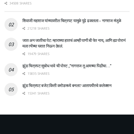
34508 SHARES
शिवाजी महाराज यांच्यावरील चित्रपट यामुळे पुढे ढकलला – नागराज मंजुळे
21218 SHARES
जात अन जातीचा पेट: म्हाराच्या हातचं आम्ही पाणी बी पेत नाय, आणि ह्या पोरानं
मला त्येंच्या घरात निऊन ठेवलं.
19479 SHARES
झुंड चित्रपट:सुबोध भावे ची पोस्ट ,”नागराज तू आमच्या पिढीचा…”
15835 SHARES
झुंड चित्रपट बजेट:किती करोडमध्ये बनला? आतापर्यँतचे कलेक्शन
15341 SHARES