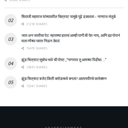
शिवाजी महाराज यांच्यावरील चित्रपट यामुळे पुढे ढकलला – नागराज मंजुळे
21218 SHARES
जात अन जातीचा पेट: म्हाराच्या हातचं आम्ही पाणी बी पेत नाय, आणि ह्या पोरानं
मला त्येंच्या घरात निऊन ठेवलं.
19479 SHARES
झुंड चित्रपट:सुबोध भावे ची पोस्ट ,”नागराज तू आमच्या पिढीचा…”
15835 SHARES
झुंड चित्रपट बजेट:किती करोडमध्ये बनला? आतापर्यँतचे कलेक्शन
15341 SHARES