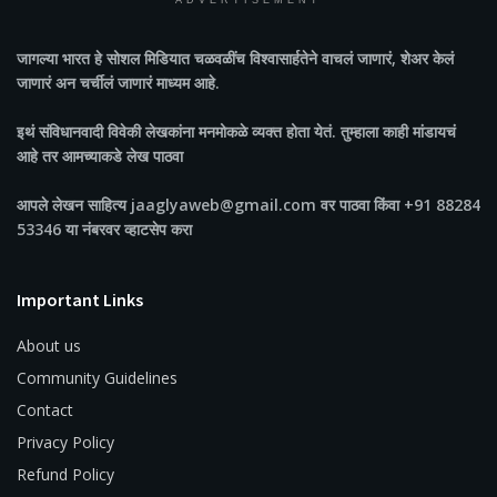
ADVERTISEMENT
जागल्या भारत
हे सोशल मिडियात चळवळींच विश्वासार्हतेने वाचलं जाणारं, शेअर केलं
जाणारं अन चर्चीलं जाणारं माध्यम आहे.
इथं संविधानवादी विवेकी लेखकांना मनमोकळे व्यक्त होता येतं. तुम्हाला काही मांडायचं
आहे तर आमच्याकडे लेख पाठवा
आपले लेखन साहित्य jaaglyaweb@gmail.com वर पाठवा किंवा +91 88284
53346 या नंबरवर व्हाटसेप करा
Important Links
About us
Community Guidelines
Contact
Privacy Policy
Refund Policy