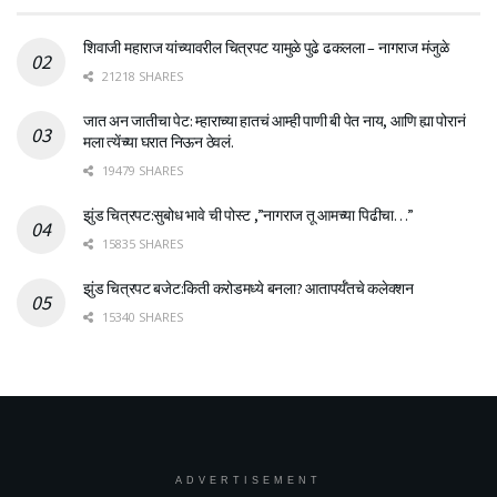
शिवाजी महाराज यांच्यावरील चित्रपट यामुळे पुढे ढकलला – नागराज मंजुळे
21218 SHARES
जात अन जातीचा पेट: म्हाराच्या हातचं आम्ही पाणी बी पेत नाय, आणि ह्या पोरानं
मला त्येंच्या घरात निऊन ठेवलं.
19479 SHARES
झुंड चित्रपट:सुबोध भावे ची पोस्ट ,”नागराज तू आमच्या पिढीचा…”
15835 SHARES
झुंड चित्रपट बजेट:किती करोडमध्ये बनला? आतापर्यँतचे कलेक्शन
15340 SHARES
ADVERTISEMENT