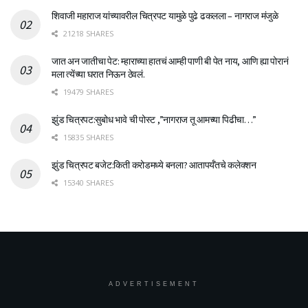
शिवाजी महाराज यांच्यावरील चित्रपट यामुळे पुढे ढकलला – नागराज मंजुळे
21218 SHARES
जात अन जातीचा पेट: म्हाराच्या हातचं आम्ही पाणी बी पेत नाय, आणि ह्या पोरानं
मला त्येंच्या घरात निऊन ठेवलं.
19479 SHARES
झुंड चित्रपट:सुबोध भावे ची पोस्ट ,”नागराज तू आमच्या पिढीचा…”
15835 SHARES
झुंड चित्रपट बजेट:किती करोडमध्ये बनला? आतापर्यँतचे कलेक्शन
15340 SHARES
ADVERTISEMENT