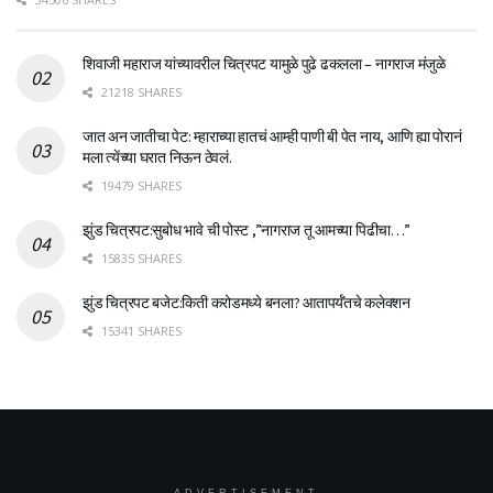
शिवाजी महाराज यांच्यावरील चित्रपट यामुळे पुढे ढकलला – नागराज मंजुळे
21218 SHARES
जात अन जातीचा पेट: म्हाराच्या हातचं आम्ही पाणी बी पेत नाय, आणि ह्या पोरानं
मला त्येंच्या घरात निऊन ठेवलं.
19479 SHARES
झुंड चित्रपट:सुबोध भावे ची पोस्ट ,”नागराज तू आमच्या पिढीचा…”
15835 SHARES
झुंड चित्रपट बजेट:किती करोडमध्ये बनला? आतापर्यँतचे कलेक्शन
15341 SHARES