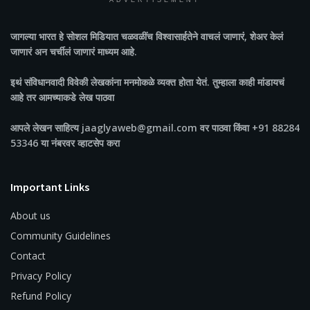
ADVERTISEMENT
जागल्या भारत
हे सोशल मिडियात चळवळींच विश्वासार्हतेने वाचलं जाणारं, शेअर केलं
जाणारं अन चर्चीलं जाणारं माध्यम आहे.
इथं संविधानवादी विवेकी लेखकांना मनमोकळे व्यक्त होता येतं. तुम्हाला काही मांडायचं
आहे तर आमच्याकडे लेख पाठवा
आपले लेखन साहित्य jaaglyaweb@gmail.com वर पाठवा किंवा +91 88284
53346 या नंबरवर व्हाटसेप करा
Important Links
About us
Community Guidelines
Contact
Privacy Policy
Refund Policy