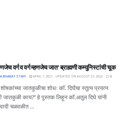
णजेच वर्ग व वर्ग म्हणजेच जात’ ब्राह्मणी कम्युनिस्टांची चूक
A BHARAT STAFF
APRIL 7, 2021 - UPDATED ON AUGUST 25, 2022
0
शोषकांच्या जातकुळीचा शोधः कॉ. दिघेंचा स्तुत्य प्रयत्न
ची जातकुळी काय?’’ हे पुस्तक लिहून कॉ.अतुल दिघे यांनी
नवादी चळवळीत ...