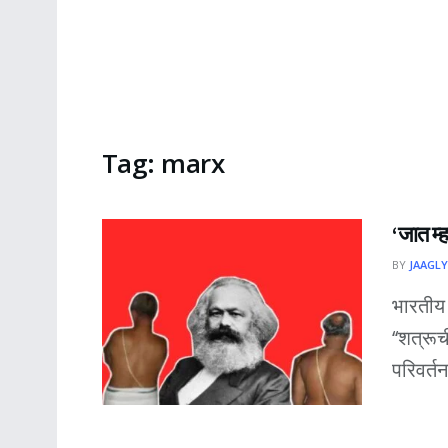
Tag:
marx
‘जात म्ह
BY
JAAGLY
भारतीय 
‘‘शत्रू
परिवर्त