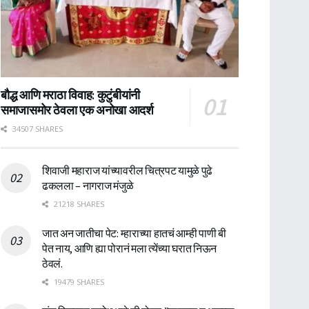
बौद्ध आणि मराठा विवाह: कुटुंबीयांनी
समाजासमोर ठेवला एक अनोखा आदर्श
34507 SHARES
शिवाजी महाराज यांच्यावरील चित्रपट यामुळे पुढे
ढकलला – नागराज मंजुळे
21218 SHARES
जात अन जातीचा पेट: म्हाराच्या हातचं आम्ही पाणी बी
पेत नाय, आणि ह्या पोरानं मला त्येंच्या घरात निऊन
ठेवलं.
19479 SHARES