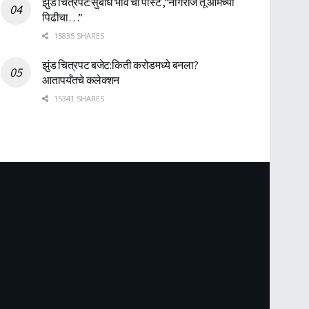
झुंड चित्रपट:सुबोध भावे ची पोस्ट ,”नागराज तू आमच्या
पिढीचा…”
15835 SHARES
झुंड चित्रपट बजेट:किती करोडमध्ये बनला?
आतापर्यँतचे कलेक्शन
15341 SHARES