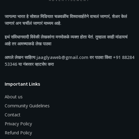
ADVERTISEMENT
जागल्या भारत
हे सोशल मिडियात चळवळींच विश्वासार्हतेने वाचलं जाणारं, शेअर केलं
जाणारं अन चर्चीलं जाणारं माध्यम आहे.
इथं संविधानवादी विवेकी लेखकांना मनमोकळे व्यक्त होता येतं. तुम्हाला काही मांडायचं
आहे तर आमच्याकडे लेख पाठवा
आपले लेखन साहित्य jaaglyaweb@gmail.com वर पाठवा किंवा +91 88284
53346 या नंबरवर व्हाटसेप करा
Important Links
About us
Community Guidelines
Contact
Privacy Policy
Refund Policy