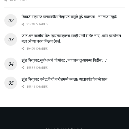
शिवाजी महाराज यांच्यावरील चित्रपट यामुळे पुढे ढकलला – नागराज मंजुळे
21218 SHARES
जात अन जातीचा पेट: म्हाराच्या हातचं आम्ही पाणी बी पेत नाय, आणि ह्या पोरानं
मला त्येंच्या घरात निऊन ठेवलं.
19479 SHARES
झुंड चित्रपट:सुबोध भावे ची पोस्ट ,”नागराज तू आमच्या पिढीचा…”
15835 SHARES
झुंड चित्रपट बजेट:किती करोडमध्ये बनला? आतापर्यँतचे कलेक्शन
15341 SHARES