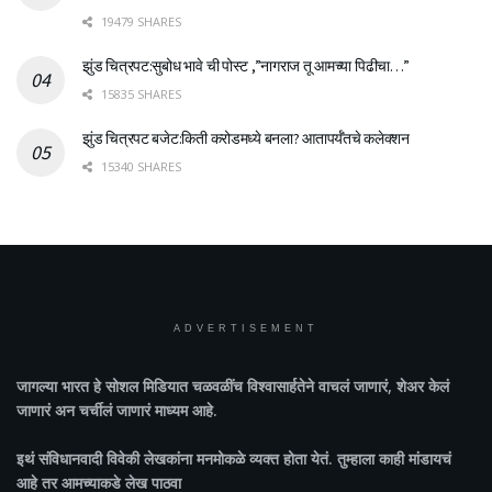
19479 SHARES
झुंड चित्रपट:सुबोध भावे ची पोस्ट ,”नागराज तू आमच्या पिढीचा…”
15835 SHARES
झुंड चित्रपट बजेट:किती करोडमध्ये बनला? आतापर्यँतचे कलेक्शन
15340 SHARES
ADVERTISEMENT
जागल्या भारत
हे सोशल मिडियात चळवळींच विश्वासार्हतेने वाचलं जाणारं, शेअर केलं
जाणारं अन चर्चीलं जाणारं माध्यम आहे.
इथं संविधानवादी विवेकी लेखकांना मनमोकळे व्यक्त होता येतं. तुम्हाला काही मांडायचं
आहे तर आमच्याकडे लेख पाठवा