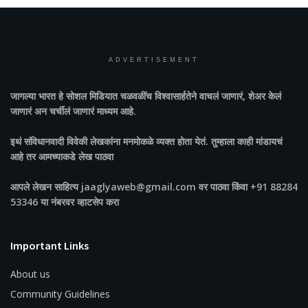
ADVERTISEMENT
जागल्या भारत
हे सोशल मिडियात चळवळींच विश्वासार्हतेने वाचलं जाणारं, शेअर केलं
जाणारं अन चर्चीलं जाणारं माध्यम आहे.
इथं संविधानवादी विवेकी लेखकांना मनमोकळे व्यक्त होता येतं. तुम्हाला काही मांडायचं
आहे तर आमच्याकडे लेख पाठवा
आपले लेखन साहित्य jaaglyaweb@gmail.com वर पाठवा किंवा +91 88284
53346 या नंबरवर व्हाटसेप करा
Important Links
About us
Community Guidelines