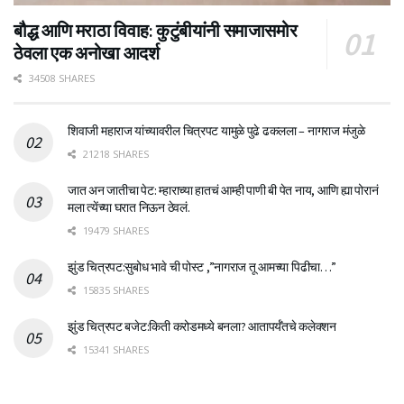
बौद्ध आणि मराठा विवाह: कुटुंबीयांनी समाजासमोर
ठेवला एक अनोखा आदर्श
34508 SHARES
शिवाजी महाराज यांच्यावरील चित्रपट यामुळे पुढे ढकलला – नागराज मंजुळे
21218 SHARES
जात अन जातीचा पेट: म्हाराच्या हातचं आम्ही पाणी बी पेत नाय, आणि ह्या पोरानं
मला त्येंच्या घरात निऊन ठेवलं.
19479 SHARES
झुंड चित्रपट:सुबोध भावे ची पोस्ट ,”नागराज तू आमच्या पिढीचा…”
15835 SHARES
झुंड चित्रपट बजेट:किती करोडमध्ये बनला? आतापर्यँतचे कलेक्शन
15341 SHARES