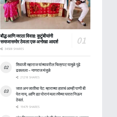
बौद्ध आणि मराठा विवाह: कुटुंबीयांनी
समाजासमोर ठेवला एक अनोखा आदर्श
34508 SHARES
शिवाजी महाराज यांच्यावरील चित्रपट यामुळे पुढे
ढकलला – नागराज मंजुळे
21218 SHARES
जात अन जातीचा पेट: म्हाराच्या हातचं आम्ही पाणी बी
पेत नाय, आणि ह्या पोरानं मला त्येंच्या घरात निऊन
ठेवलं.
19479 SHARES