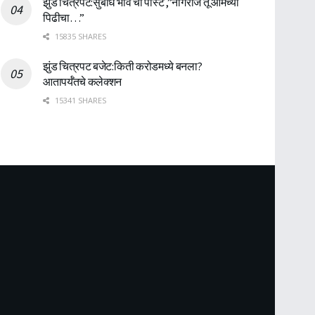
झुंड चित्रपट:सुबोध भावे ची पोस्ट ,”नागराज तू आमच्या
पिढीचा…”
15835 SHARES
झुंड चित्रपट बजेट:किती करोडमध्ये बनला?
आतापर्यँतचे कलेक्शन
15341 SHARES