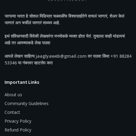
ADVERTISEMENT
जागल्या भारत
हे सोशल मिडियात चळवळींच विश्वासार्हतेने वाचलं जाणारं, शेअर केलं
जाणारं अन चर्चीलं जाणारं माध्यम आहे.
इथं संविधानवादी विवेकी लेखकांना मनमोकळे व्यक्त होता येतं. तुम्हाला काही मांडायचं
आहे तर आमच्याकडे लेख पाठवा
आपले लेखन साहित्य jaaglyaweb@gmail.com वर पाठवा किंवा +91 88284
53346 या नंबरवर व्हाटसेप करा
Important Links
About us
Community Guidelines
Contact
Privacy Policy
Refund Policy