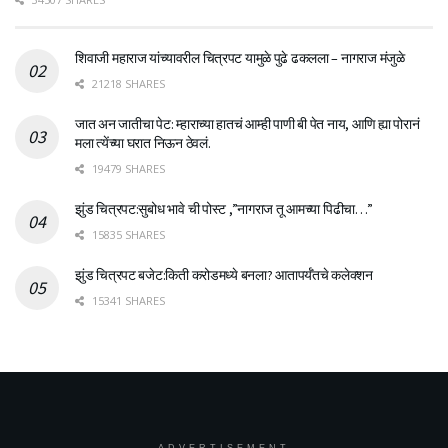
शिवाजी महाराज यांच्यावरील चित्रपट यामुळे पुढे ढकलला – नागराज मंजुळे
21218 SHARES
जात अन जातीचा पेट: म्हाराच्या हातचं आम्ही पाणी बी पेत नाय, आणि ह्या पोरानं
मला त्येंच्या घरात निऊन ठेवलं.
19479 SHARES
झुंड चित्रपट:सुबोध भावे ची पोस्ट ,”नागराज तू आमच्या पिढीचा…”
15835 SHARES
झुंड चित्रपट बजेट:किती करोडमध्ये बनला? आतापर्यँतचे कलेक्शन
15341 SHARES