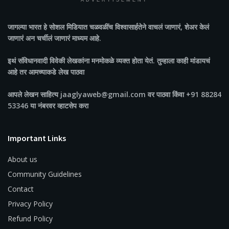
ADVERTISEMENT
जागल्या भारत
हे सोशल मिडियात चळवळींच विश्वासार्हतेने वाचलं जाणारं, शेअर केलं
जाणारं अन चर्चीलं जाणारं माध्यम आहे.
इथं संविधानवादी विवेकी लेखकांना मनमोकळे व्यक्त होता येतं. तुम्हाला काही मांडायचं
आहे तर आमच्याकडे लेख पाठवा
आपले लेखन साहित्य jaaglyaweb@gmail.com वर पाठवा किंवा +91 88284
53346 या नंबरवर व्हाटसेप करा
Important Links
About us
Community Guidelines
Contact
Privacy Policy
Refund Policy