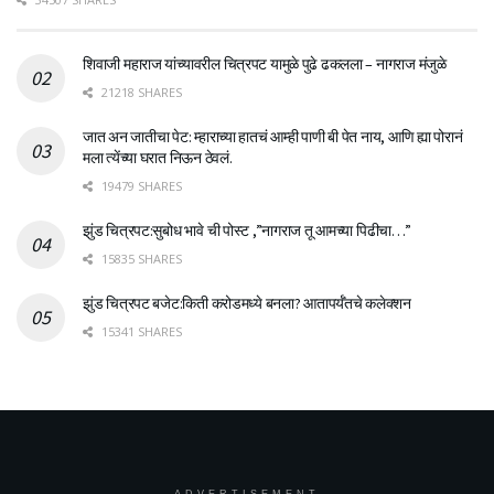
शिवाजी महाराज यांच्यावरील चित्रपट यामुळे पुढे ढकलला – नागराज मंजुळे
21218 SHARES
जात अन जातीचा पेट: म्हाराच्या हातचं आम्ही पाणी बी पेत नाय, आणि ह्या पोरानं
मला त्येंच्या घरात निऊन ठेवलं.
19479 SHARES
झुंड चित्रपट:सुबोध भावे ची पोस्ट ,”नागराज तू आमच्या पिढीचा…”
15835 SHARES
झुंड चित्रपट बजेट:किती करोडमध्ये बनला? आतापर्यँतचे कलेक्शन
15341 SHARES