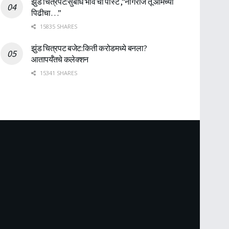
झुंड चित्रपट:सुबोध भावे ची पोस्ट ,”नागराज तू आमच्या
पिढीचा…”
15835 SHARES
झुंड चित्रपट बजेट:किती करोडमध्ये बनला?
आतापर्यँतचे कलेक्शन
15341 SHARES