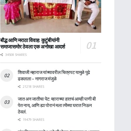
बौद्ध आणि मराठा विवाह: कुटुंबीयांनी
समाजासमोर ठेवला एक अनोखा आदर्श
34508 SHARES
शिवाजी महाराज यांच्यावरील चित्रपट यामुळे पुढे
ढकलला – नागराज मंजुळे
21218 SHARES
जात अन जातीचा पेट: म्हाराच्या हातचं आम्ही पाणी बी
पेत नाय, आणि ह्या पोरानं मला त्येंच्या घरात निऊन
ठेवलं.
19479 SHARES