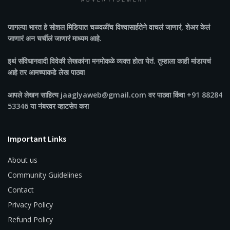
ADVERTISEMENT
जागल्या भारत
हे सोशल मिडियात चळवळींच विश्वासार्हतेने वाचलं जाणारं, शेअर केलं
जाणारं अन चर्चीलं जाणारं माध्यम आहे.
इथं संविधानवादी विवेकी लेखकांना मनमोकळे व्यक्त होता येतं. तुम्हाला काही मांडायचं
आहे तर आमच्याकडे लेख पाठवा
आपले लेखन साहित्य jaaglyaweb@gmail.com वर पाठवा किंवा +91 88284
53346 या नंबरवर व्हाटसेप करा
Important Links
About us
Community Guidelines
Contact
Privacy Policy
Refund Policy