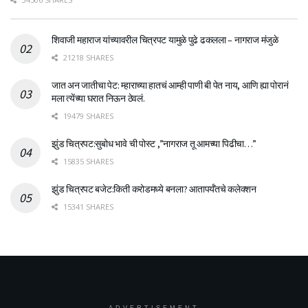
शिवाजी महाराज यांच्यावरील चित्रपट यामुळे पुढे ढकलला – नागराज मंजुळे
21218 SHARES
जात अन जातीचा पेट: म्हाराच्या हातचं आम्ही पाणी बी पेत नाय, आणि ह्या पोरानं
मला त्येंच्या घरात निऊन ठेवलं.
19479 SHARES
झुंड चित्रपट:सुबोध भावे ची पोस्ट ,”नागराज तू आमच्या पिढीचा…”
15835 SHARES
झुंड चित्रपट बजेट:किती करोडमध्ये बनला? आतापर्यँतचे कलेक्शन
15341 SHARES