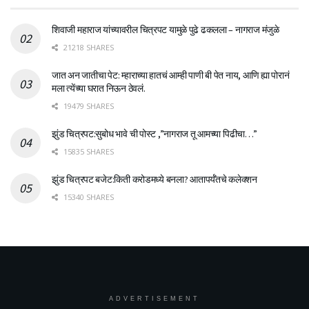
शिवाजी महाराज यांच्यावरील चित्रपट यामुळे पुढे ढकलला – नागराज मंजुळे
21218 SHARES
जात अन जातीचा पेट: म्हाराच्या हातचं आम्ही पाणी बी पेत नाय, आणि ह्या पोरानं
मला त्येंच्या घरात निऊन ठेवलं.
19479 SHARES
झुंड चित्रपट:सुबोध भावे ची पोस्ट ,”नागराज तू आमच्या पिढीचा…”
15835 SHARES
झुंड चित्रपट बजेट:किती करोडमध्ये बनला? आतापर्यँतचे कलेक्शन
15340 SHARES
ADVERTISEMENT