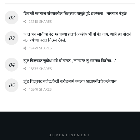
शिवाजी महाराज यांच्यावरील चित्रपट यामुळे पुढे ढकलला – नागराज मंजुळे
21218 SHARES
जात अन जातीचा पेट: म्हाराच्या हातचं आम्ही पाणी बी पेत नाय, आणि ह्या पोरानं
मला त्येंच्या घरात निऊन ठेवलं.
19479 SHARES
झुंड चित्रपट:सुबोध भावे ची पोस्ट ,”नागराज तू आमच्या पिढीचा…”
15835 SHARES
झुंड चित्रपट बजेट:किती करोडमध्ये बनला? आतापर्यँतचे कलेक्शन
15340 SHARES
ADVERTISEMENT