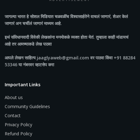
ADVERTISEMENT
जागल्या भारत
हे सोशल मिडियात चळवळींच विश्वासार्हतेने वाचलं जाणारं, शेअर केलं
जाणारं अन चर्चीलं जाणारं माध्यम आहे.
इथं संविधानवादी विवेकी लेखकांना मनमोकळे व्यक्त होता येतं. तुम्हाला काही मांडायचं
आहे तर आमच्याकडे लेख पाठवा
आपले लेखन साहित्य jaaglyaweb@gmail.com वर पाठवा किंवा +91 88284
53346 या नंबरवर व्हाटसेप करा
Important Links
About us
Community Guidelines
Contact
Privacy Policy
Refund Policy