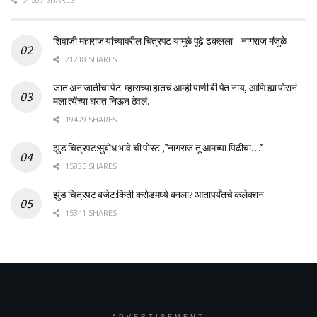
शिवाजी महाराज यांच्यावरील चित्रपट यामुळे पुढे ढकलला – नागराज मंजुळे
21218 SHARES
जात अन जातीचा पेट: म्हाराच्या हातचं आम्ही पाणी बी पेत नाय, आणि ह्या पोरानं
मला त्येंच्या घरात निऊन ठेवलं.
19479 SHARES
झुंड चित्रपट:सुबोध भावे ची पोस्ट ,”नागराज तू आमच्या पिढीचा…”
15835 SHARES
झुंड चित्रपट बजेट:किती करोडमध्ये बनला? आतापर्यँतचे कलेक्शन
15341 SHARES