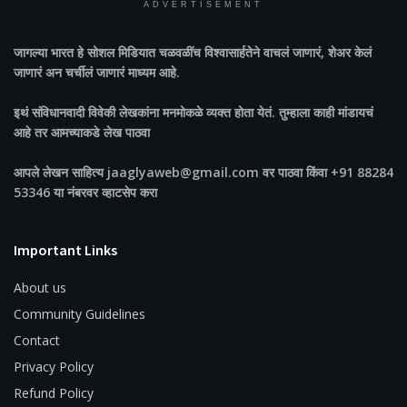
ADVERTISEMENT
जागल्या भारत
हे सोशल मिडियात चळवळींच विश्वासार्हतेने वाचलं जाणारं, शेअर केलं
जाणारं अन चर्चीलं जाणारं माध्यम आहे.
इथं संविधानवादी विवेकी लेखकांना मनमोकळे व्यक्त होता येतं. तुम्हाला काही मांडायचं
आहे तर आमच्याकडे लेख पाठवा
आपले लेखन साहित्य jaaglyaweb@gmail.com वर पाठवा किंवा +91 88284
53346 या नंबरवर व्हाटसेप करा
Important Links
About us
Community Guidelines
Contact
Privacy Policy
Refund Policy