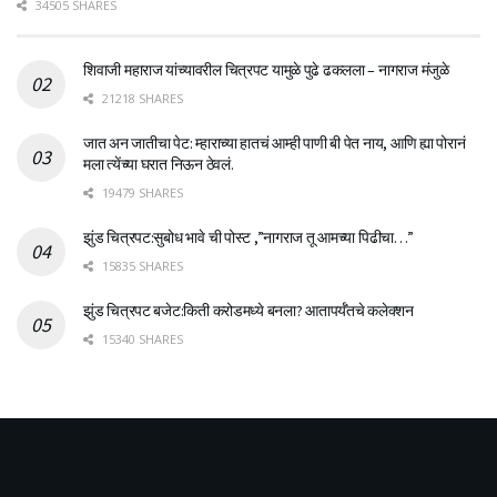
34505 SHARES
शिवाजी महाराज यांच्यावरील चित्रपट यामुळे पुढे ढकलला – नागराज मंजुळे
21218 SHARES
जात अन जातीचा पेट: म्हाराच्या हातचं आम्ही पाणी बी पेत नाय, आणि ह्या पोरानं
मला त्येंच्या घरात निऊन ठेवलं.
19479 SHARES
झुंड चित्रपट:सुबोध भावे ची पोस्ट ,”नागराज तू आमच्या पिढीचा…”
15835 SHARES
झुंड चित्रपट बजेट:किती करोडमध्ये बनला? आतापर्यँतचे कलेक्शन
15340 SHARES