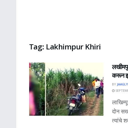
Tag:
Lakhimpur Khiri
लखीमपु
करून 
BY
JAAGLY
SEPTEMB
लाखिम्प
दोन सख्
त्यांचे श