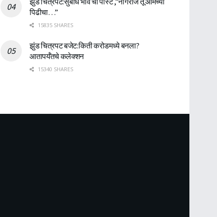
झुंड चित्रपट:सुबोध भावे ची पोस्ट ,”नागराज तू आमच्या
पिढीचा…”
15835 SHARES
झुंड चित्रपट बजेट:किती करोडमध्ये बनला?
आतापर्यँतचे कलेक्शन
15340 SHARES