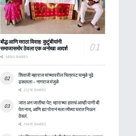
बौद्ध आणि मराठा विवाह: कुटुंबीयांनी
समाजासमोर ठेवला एक अनोखा आदर्श
34505 SHARES
शिवाजी महाराज यांच्यावरील चित्रपट यामुळे पुढे
ढकलला – नागराज मंजुळे
21218 SHARES
जात अन जातीचा पेट: म्हाराच्या हातचं आम्ही पाणी बी
पेत नाय, आणि ह्या पोरानं मला त्येंच्या घरात निऊन
ठेवलं.
19479 SHARES