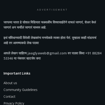
ADVERTISEMENT
जागल्या भारत
हे सोशल मिडियात चळवळींच विश्वासार्हतेने वाचलं जाणारं, शेअर केलं
जाणारं अन चर्चीलं जाणारं माध्यम आहे.
इथं संविधानवादी विवेकी लेखकांना मनमोकळे व्यक्त होता येतं. तुम्हाला काही मांडायचं
आहे तर आमच्याकडे लेख पाठवा
आपले लेखन साहित्य jaaglyaweb@gmail.com वर पाठवा किंवा +91 88284
53346 या नंबरवर व्हाटसेप करा
Important Links
About us
Community Guidelines
Contact
Privacy Policy