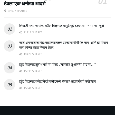
ठेवला एक अनोखा आदर्श
34507 SHARES
शिवाजी महाराज यांच्यावरील चित्रपट यामुळे पुढे ढकलला – नागराज मंजुळे
21218 SHARES
जात अन जातीचा पेट: म्हाराच्या हातचं आम्ही पाणी बी पेत नाय, आणि ह्या पोरानं
मला त्येंच्या घरात निऊन ठेवलं.
19479 SHARES
झुंड चित्रपट:सुबोध भावे ची पोस्ट ,”नागराज तू आमच्या पिढीचा…”
15835 SHARES
झुंड चित्रपट बजेट:किती करोडमध्ये बनला? आतापर्यँतचे कलेक्शन
15341 SHARES