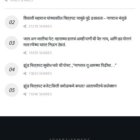
शिवाजी महाराज यांच्यावरील चित्रपट यामुळे पुढे ढकलला – नागराज मंजुळे
21218 SHARES
जात अन जातीचा पेट: म्हाराच्या हातचं आम्ही पाणी बी पेत नाय, आणि ह्या पोरानं
मला त्येंच्या घरात निऊन ठेवलं.
19479 SHARES
झुंड चित्रपट:सुबोध भावे ची पोस्ट ,”नागराज तू आमच्या पिढीचा…”
15835 SHARES
झुंड चित्रपट बजेट:किती करोडमध्ये बनला? आतापर्यँतचे कलेक्शन
15340 SHARES