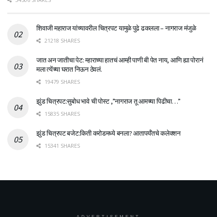
शिवाजी महाराज यांच्यावरील चित्रपट यामुळे पुढे ढकलला – नागराज मंजुळे
21218 SHARES
जात अन जातीचा पेट: म्हाराच्या हातचं आम्ही पाणी बी पेत नाय, आणि ह्या पोरानं
मला त्येंच्या घरात निऊन ठेवलं.
19479 SHARES
झुंड चित्रपट:सुबोध भावे ची पोस्ट ,”नागराज तू आमच्या पिढीचा…”
15835 SHARES
झुंड चित्रपट बजेट:किती करोडमध्ये बनला? आतापर्यँतचे कलेक्शन
15341 SHARES