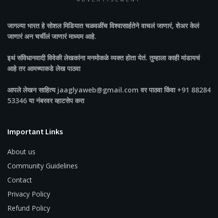
ADVERTISEMENT
जागल्या भारत
हे सोशल मिडियात चळवळींच विश्वासार्हतेने वाचलं जाणारं, शेअर केलं
जाणारं अन चर्चीलं जाणारं माध्यम आहे.
इथं संविधानवादी विवेकी लेखकांना मनमोकळे व्यक्त होता येतं. तुम्हाला काही मांडायचं
आहे तर आमच्याकडे लेख पाठवा
आपले लेखन साहित्य jaaglyaweb@gmail.com वर पाठवा किंवा +91 88284
53346 या नंबरवर व्हाटसेप करा
Important Links
About us
Community Guidelines
Contact
Privacy Policy
Refund Policy