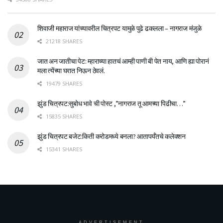
शिवाजी महाराज यांच्यावरील चित्रपट यामुळे पुढे ढकलला – नागराज मंजुळे
21218 SHARES
जात अन जातीचा पेट: म्हाराच्या हातचं आम्ही पाणी बी पेत नाय, आणि ह्या पोरानं
मला त्येंच्या घरात निऊन ठेवलं.
19479 SHARES
झुंड चित्रपट:सुबोध भावे ची पोस्ट ,”नागराज तू आमच्या पिढीचा…”
15835 SHARES
झुंड चित्रपट बजेट:किती करोडमध्ये बनला? आतापर्यँतचे कलेक्शन
15341 SHARES
ADVERTISEMENT