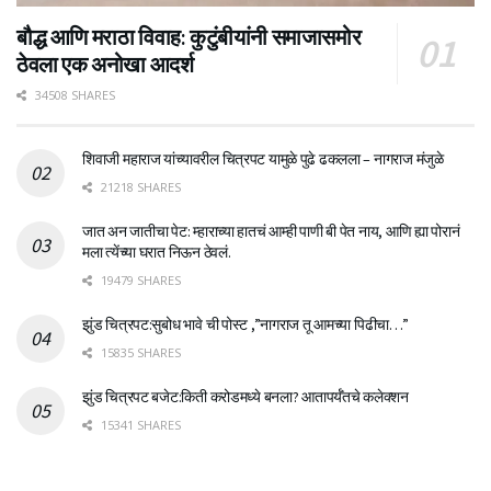
बौद्ध आणि मराठा विवाह: कुटुंबीयांनी समाजासमोर
ठेवला एक अनोखा आदर्श
34508 SHARES
शिवाजी महाराज यांच्यावरील चित्रपट यामुळे पुढे ढकलला – नागराज मंजुळे
21218 SHARES
जात अन जातीचा पेट: म्हाराच्या हातचं आम्ही पाणी बी पेत नाय, आणि ह्या पोरानं
मला त्येंच्या घरात निऊन ठेवलं.
19479 SHARES
झुंड चित्रपट:सुबोध भावे ची पोस्ट ,”नागराज तू आमच्या पिढीचा…”
15835 SHARES
झुंड चित्रपट बजेट:किती करोडमध्ये बनला? आतापर्यँतचे कलेक्शन
15341 SHARES