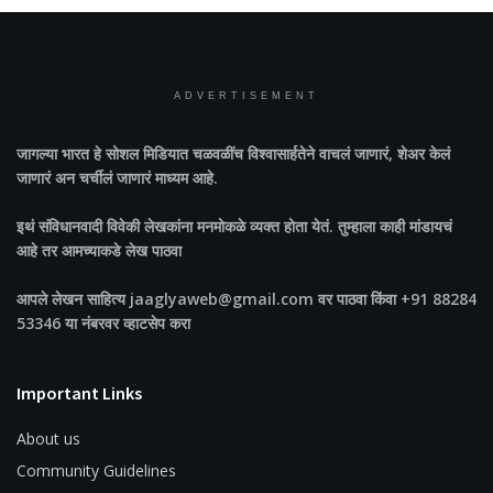
ADVERTISEMENT
जागल्या भारत
हे सोशल मिडियात चळवळींच विश्वासार्हतेने वाचलं जाणारं, शेअर केलं
जाणारं अन चर्चीलं जाणारं माध्यम आहे.
इथं संविधानवादी विवेकी लेखकांना मनमोकळे व्यक्त होता येतं. तुम्हाला काही मांडायचं
आहे तर आमच्याकडे लेख पाठवा
आपले लेखन साहित्य jaaglyaweb@gmail.com वर पाठवा किंवा +91 88284
53346 या नंबरवर व्हाटसेप करा
Important Links
About us
Community Guidelines