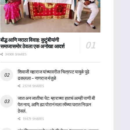
बौद्ध आणि मराठा विवाह: कुटुंबीयांनी
समाजासमोर ठेवला एक अनोखा आदर्श
34508 SHARES
शिवाजी महाराज यांच्यावरील चित्रपट यामुळे पुढे
ढकलला – नागराज मंजुळे
21218 SHARES
जात अन जातीचा पेट: म्हाराच्या हातचं आम्ही पाणी बी
पेत नाय, आणि ह्या पोरानं मला त्येंच्या घरात निऊन
ठेवलं.
19479 SHARES