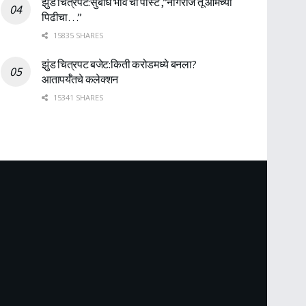
झुंड चित्रपट:सुबोध भावे ची पोस्ट ,”नागराज तू आमच्या
पिढीचा…”
15835 SHARES
झुंड चित्रपट बजेट:किती करोडमध्ये बनला?
आतापर्यँतचे कलेक्शन
15341 SHARES