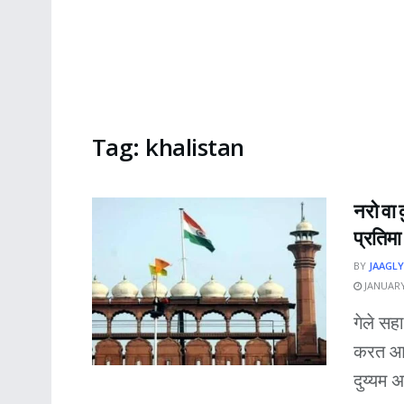
Tag:
khalistan
नरो वा 
प्रतिमा
BY
JAAGLY
JANUARY
गेले सह
करत आह
दुय्यम 