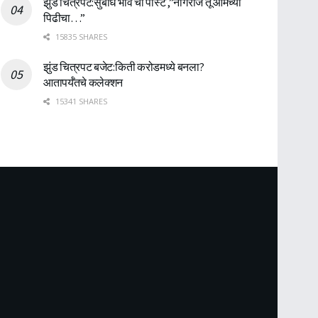
झुंड चित्रपट:सुबोध भावे ची पोस्ट ,”नागराज तू आमच्या
पिढीचा…”
15835 SHARES
झुंड चित्रपट बजेट:किती करोडमध्ये बनला?
आतापर्यँतचे कलेक्शन
15341 SHARES