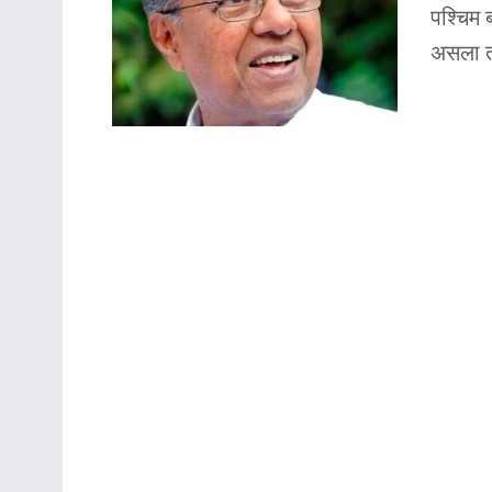
पश्‍चिम 
असला तर