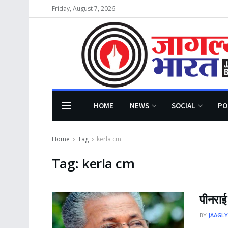
Friday, August 7, 2026
HOME
NEWS
SOCIAL
PO
Home
Tag
kerla cm
Tag:
kerla cm
पीनराई 
BY
JAAGLY