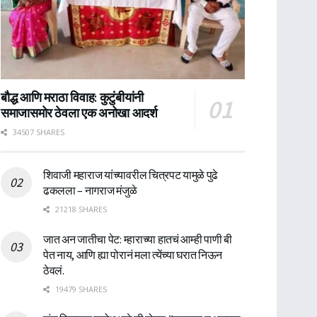
बौद्ध आणि मराठा विवाह: कुटुंबीयांनी
समाजासमोर ठेवला एक अनोखा आदर्श
34507 SHARES
शिवाजी महाराज यांच्यावरील चित्रपट यामुळे पुढे
ढकलला – नागराज मंजुळे
21218 SHARES
जात अन जातीचा पेट: म्हाराच्या हातचं आम्ही पाणी बी
पेत नाय, आणि ह्या पोरानं मला त्येंच्या घरात निऊन
ठेवलं.
19479 SHARES