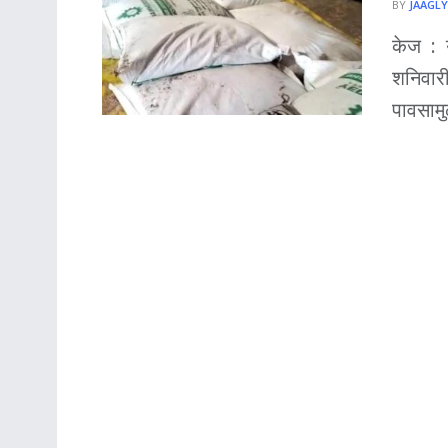
BY
JAAGLY
केज : य
शनिवारी
पावसामु