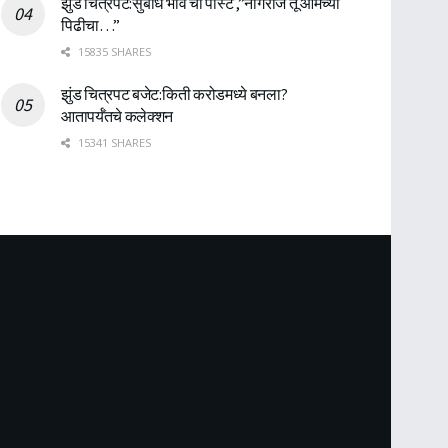
झुंड चित्रपट:सुबोध भावे ची पोस्ट ,”नागराज तू आमच्या
पिढीचा…”
15835 SHARES
झुंड चित्रपट बजेट:किती करोडमध्ये बनला?
आतापर्यँतचे कलेक्शन
15341 SHARES