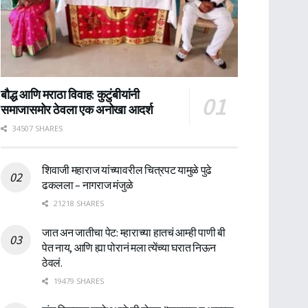
बौद्ध आणि मराठा विवाह: कुटुंबीयांनी
समाजासमोर ठेवला एक अनोखा आदर्श
34507 SHARES
शिवाजी महाराज यांच्यावरील चित्रपट यामुळे पुढे
ढकलला – नागराज मंजुळे
21218 SHARES
जात अन जातीचा पेट: म्हाराच्या हातचं आम्ही पाणी बी
पेत नाय, आणि ह्या पोरानं मला त्येंच्या घरात निऊन
ठेवलं.
19479 SHARES