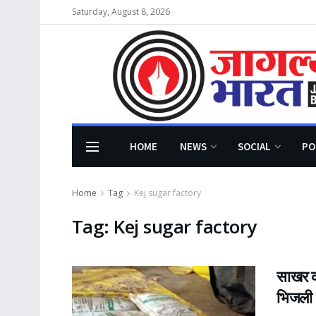
Saturday, August 8, 2026
HOME
NEWS
SOCIAL
PO
Home
Tag
Kej sugar factory
Tag:
Kej sugar factory
साखर क
भिजली