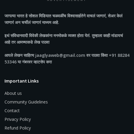
ADVERTISEMENT
जागल्या भारत
हे सोशल मिडियात चळवळींच विश्वासार्हतेने वाचलं जाणारं, शेअर केलं
जाणारं अन चर्चीलं जाणारं माध्यम आहे.
इथं संविधानवादी विवेकी लेखकांना मनमोकळे व्यक्त होता येतं. तुम्हाला काही मांडायचं
आहे तर आमच्याकडे लेख पाठवा
आपले लेखन साहित्य jaaglyaweb@gmail.com वर पाठवा किंवा +91 88284
53346 या नंबरवर व्हाटसेप करा
Important Links
About us
Community Guidelines
Contact
Privacy Policy
Refund Policy