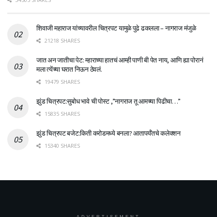
शिवाजी महाराज यांच्यावरील चित्रपट यामुळे पुढे ढकलला – नागराज मंजुळे
21218 SHARES
जात अन जातीचा पेट: म्हाराच्या हातचं आम्ही पाणी बी पेत नाय, आणि ह्या पोरानं
मला त्येंच्या घरात निऊन ठेवलं.
19479 SHARES
झुंड चित्रपट:सुबोध भावे ची पोस्ट ,”नागराज तू आमच्या पिढीचा…”
15835 SHARES
झुंड चित्रपट बजेट:किती करोडमध्ये बनला? आतापर्यँतचे कलेक्शन
15340 SHARES