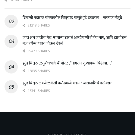
शिवाजी महाराज यांच्यावरील चित्रपट यामुळे पुढे ढकलला – नागराज मंजुळे
21218 SHARES
जात अन जातीचा पेट: म्हाराच्या हातचं आम्ही पाणी बी पेत नाय, आणि ह्या पोरानं
मला त्येंच्या घरात निऊन ठेवलं.
19479 SHARES
झुंड चित्रपट:सुबोध भावे ची पोस्ट ,”नागराज तू आमच्या पिढीचा…”
15835 SHARES
झुंड चित्रपट बजेट:किती करोडमध्ये बनला? आतापर्यँतचे कलेक्शन
15341 SHARES