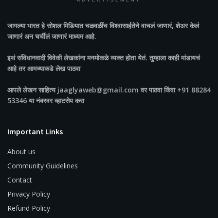
ADVERTISEMENT
जागल्या भारत
हे सोशल मिडियात चळवळींच विश्वासार्हतेने वाचलं जाणारं, शेअर केलं
जाणारं अन चर्चीलं जाणारं माध्यम आहे.
इथं संविधानवादी विवेकी लेखकांना मनमोकळे व्यक्त होता येतं. तुम्हाला काही मांडायचं
आहे तर आमच्याकडे लेख पाठवा
आपले लेखन साहित्य jaaglyaweb@gmail.com वर पाठवा किंवा +91 88284
53346 या नंबरवर व्हाटसेप करा
Important Links
About us
Community Guidelines
Contact
Privacy Policy
Refund Policy