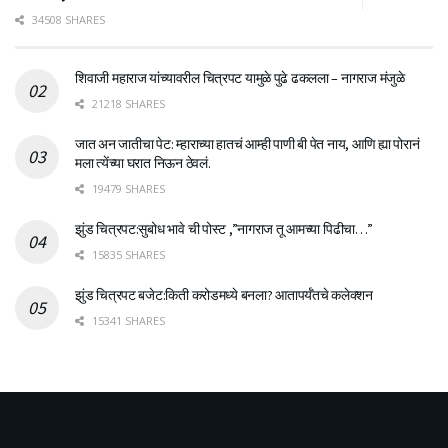
34508 SHARES
शिवाजी महाराज यांच्यावरील चित्रपट यामुळे पुढे ढकलला – नागराज मंजुळे
21218 SHARES
जात अन जातीचा पेट: म्हाराच्या हातचं आम्ही पाणी बी पेत नाय, आणि ह्या पोरानं
मला त्येंच्या घरात निऊन ठेवलं.
19479 SHARES
झुंड चित्रपट:सुबोध भावे ची पोस्ट ,”नागराज तू आमच्या पिढीचा…”
15835 SHARES
झुंड चित्रपट बजेट:किती करोडमध्ये बनला? आतापर्यँतचे कलेक्शन
15341 SHARES