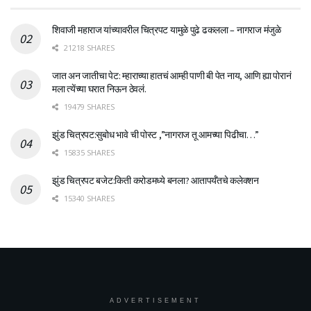
शिवाजी महाराज यांच्यावरील चित्रपट यामुळे पुढे ढकलला – नागराज मंजुळे
21218 SHARES
जात अन जातीचा पेट: म्हाराच्या हातचं आम्ही पाणी बी पेत नाय, आणि ह्या पोरानं
मला त्येंच्या घरात निऊन ठेवलं.
19479 SHARES
झुंड चित्रपट:सुबोध भावे ची पोस्ट ,”नागराज तू आमच्या पिढीचा…”
15835 SHARES
झुंड चित्रपट बजेट:किती करोडमध्ये बनला? आतापर्यँतचे कलेक्शन
15340 SHARES
ADVERTISEMENT