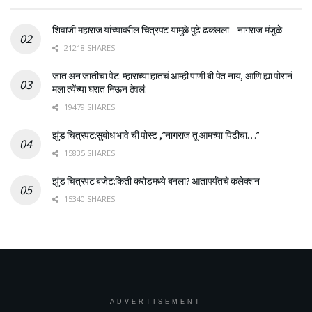
शिवाजी महाराज यांच्यावरील चित्रपट यामुळे पुढे ढकलला – नागराज मंजुळे
21218 SHARES
जात अन जातीचा पेट: म्हाराच्या हातचं आम्ही पाणी बी पेत नाय, आणि ह्या पोरानं
मला त्येंच्या घरात निऊन ठेवलं.
19479 SHARES
झुंड चित्रपट:सुबोध भावे ची पोस्ट ,”नागराज तू आमच्या पिढीचा…”
15835 SHARES
झुंड चित्रपट बजेट:किती करोडमध्ये बनला? आतापर्यँतचे कलेक्शन
15340 SHARES
ADVERTISEMENT