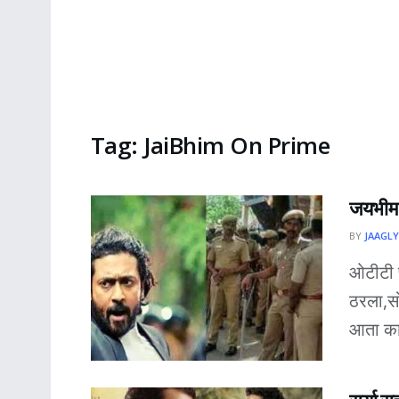
Tag:
JaiBhim On Prime
जयभीम च
BY
JAAGLY
ओटीटी प
ठरला,सो
आता काह