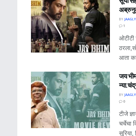
सूर्या स
अब्रुन
BY
JAAGLY
1
ओटीटी प
ठरला,सो
आता काह
जय भीम 
न्या.चंद्
BY
JAAGLY
0
टीजे ज्
चर्चेचा
सुरिया,