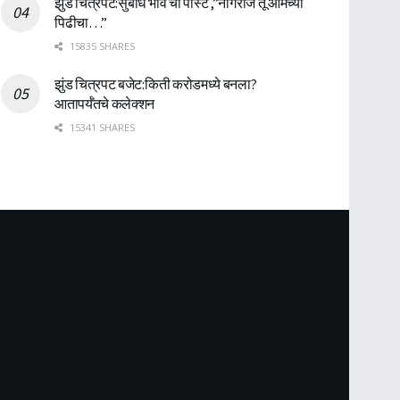
झुंड चित्रपट:सुबोध भावे ची पोस्ट ,”नागराज तू आमच्या
पिढीचा…”
15835 SHARES
झुंड चित्रपट बजेट:किती करोडमध्ये बनला?
आतापर्यँतचे कलेक्शन
15341 SHARES