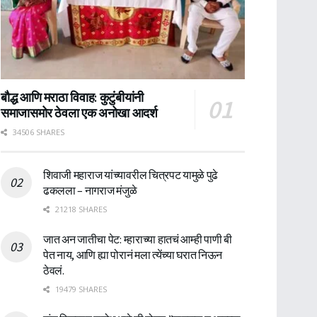
बौद्ध आणि मराठा विवाह: कुटुंबीयांनी
समाजासमोर ठेवला एक अनोखा आदर्श
34506 SHARES
शिवाजी महाराज यांच्यावरील चित्रपट यामुळे पुढे
ढकलला – नागराज मंजुळे
21218 SHARES
जात अन जातीचा पेट: म्हाराच्या हातचं आम्ही पाणी बी
पेत नाय, आणि ह्या पोरानं मला त्येंच्या घरात निऊन
ठेवलं.
19479 SHARES