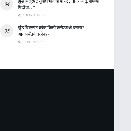
झुंड चित्रपट:सुबोध भावे ची पोस्ट ,”नागराज तू आमच्या
पिढीचा…”
15835 SHARES
झुंड चित्रपट बजेट:किती करोडमध्ये बनला?
आतापर्यँतचे कलेक्शन
15341 SHARES