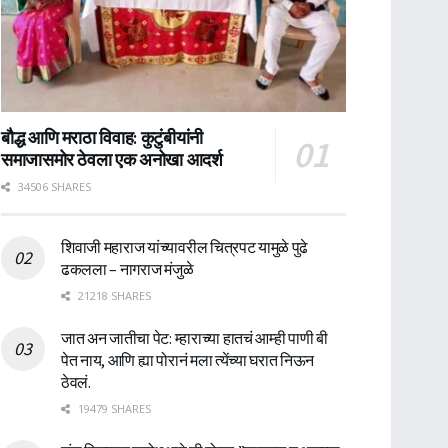
बौद्ध आणि मराठा विवाह: कुटुंबीयांनी
समाजासमोर ठेवला एक अनोखा आदर्श
34506 SHARES
शिवाजी महाराज यांच्यावरील चित्रपट यामुळे पुढे
ढकलला – नागराज मंजुळे
21218 SHARES
जात अन जातीचा पेट: म्हाराच्या हातचं आम्ही पाणी बी
पेत नाय, आणि ह्या पोरानं मला त्येंच्या घरात निऊन
ठेवलं.
19479 SHARES