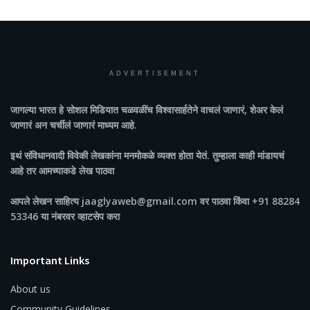
ADVERTISEMENT
जागल्या भारत
हे सोशल मिडियात चळवळींच विश्वासार्हतेने वाचलं जाणारं, शेअर केलं
जाणारं अन चर्चीलं जाणारं माध्यम आहे.
इथं संविधानवादी विवेकी लेखकांना मनमोकळे व्यक्त होता येतं. तुम्हाला काही मांडायचं
आहे तर आमच्याकडे लेख पाठवा
आपले लेखन साहित्य jaaglyaweb@gmail.com वर पाठवा किंवा +91 88284
53346 या नंबरवर व्हाटसेप करा
Important Links
About us
Community Guidelines