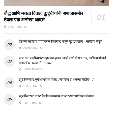
बौद्ध आणि मराठा विवाह: कुटुंबीयांनी समाजासमोर
ठेवला एक अनोखा आदर्श
34507 SHARES
शिवाजी महाराज यांच्यावरील चित्रपट यामुळे पुढे ढकलला – नागराज मंजुळे
21218 SHARES
जात अन जातीचा पेट: म्हाराच्या हातचं आम्ही पाणी बी पेत नाय, आणि ह्या पोरानं
मला त्येंच्या घरात निऊन ठेवलं.
19479 SHARES
झुंड चित्रपट:सुबोध भावे ची पोस्ट ,”नागराज तू आमच्या पिढीचा…”
15835 SHARES
झुंड चित्रपट बजेट:किती करोडमध्ये बनला? आतापर्यँतचे कलेक्शन
15341 SHARES