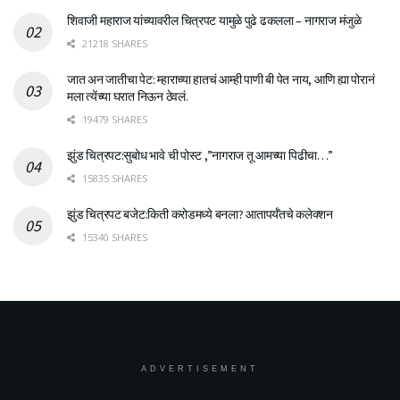
शिवाजी महाराज यांच्यावरील चित्रपट यामुळे पुढे ढकलला – नागराज मंजुळे
21218 SHARES
जात अन जातीचा पेट: म्हाराच्या हातचं आम्ही पाणी बी पेत नाय, आणि ह्या पोरानं
मला त्येंच्या घरात निऊन ठेवलं.
19479 SHARES
झुंड चित्रपट:सुबोध भावे ची पोस्ट ,”नागराज तू आमच्या पिढीचा…”
15835 SHARES
झुंड चित्रपट बजेट:किती करोडमध्ये बनला? आतापर्यँतचे कलेक्शन
15340 SHARES
ADVERTISEMENT