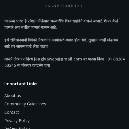
ADVERTISEMENT
जागल्या भारत
हे सोशल मिडियात चळवळींच विश्वासार्हतेने वाचलं जाणारं, शेअर केलं
जाणारं अन चर्चीलं जाणारं माध्यम आहे.
इथं संविधानवादी विवेकी लेखकांना मनमोकळे व्यक्त होता येतं. तुम्हाला काही मांडायचं
आहे तर आमच्याकडे लेख पाठवा
आपले लेखन साहित्य jaaglyaweb@gmail.com वर पाठवा किंवा +91 88284
53346 या नंबरवर व्हाटसेप करा
Important Links
About us
Community Guidelines
Contact
Privacy Policy
Refund Policy