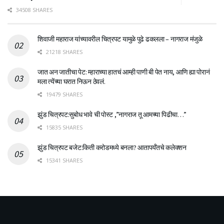
34508 SHARES
शिवाजी महाराज यांच्यावरील चित्रपट यामुळे पुढे ढकलला – नागराज मंजुळे
21218 SHARES
जात अन जातीचा पेट: म्हाराच्या हातचं आम्ही पाणी बी पेत नाय, आणि ह्या पोरानं
मला त्येंच्या घरात निऊन ठेवलं.
19479 SHARES
झुंड चित्रपट:सुबोध भावे ची पोस्ट ,”नागराज तू आमच्या पिढीचा…”
15835 SHARES
झुंड चित्रपट बजेट:किती करोडमध्ये बनला? आतापर्यँतचे कलेक्शन
15341 SHARES