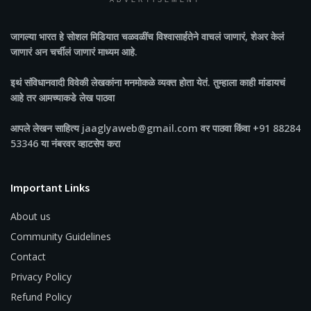
ADVERTISEMENT
जागल्या भारत
हे सोशल मिडियात चळवळींच विश्वासार्हतेने वाचलं जाणारं, शेअर केलं
जाणारं अन चर्चीलं जाणारं माध्यम आहे.
इथं संविधानवादी विवेकी लेखकांना मनमोकळे व्यक्त होता येतं. तुम्हाला काही मांडायचं
आहे तर आमच्याकडे लेख पाठवा
आपले लेखन साहित्य jaaglyaweb@gmail.com वर पाठवा किंवा +91 88284
53346 या नंबरवर व्हाटसेप करा
Important Links
About us
Community Guidelines
Contact
Privacy Policy
Refund Policy