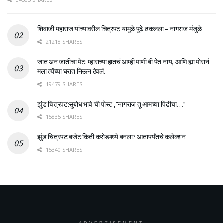
शिवाजी महाराज यांच्यावरील चित्रपट यामुळे पुढे ढकलला – नागराज मंजुळे
21218 SHARES
जात अन जातीचा पेट: म्हाराच्या हातचं आम्ही पाणी बी पेत नाय, आणि ह्या पोरानं
मला त्येंच्या घरात निऊन ठेवलं.
19479 SHARES
झुंड चित्रपट:सुबोध भावे ची पोस्ट ,”नागराज तू आमच्या पिढीचा…”
15835 SHARES
झुंड चित्रपट बजेट:किती करोडमध्ये बनला? आतापर्यँतचे कलेक्शन
15340 SHARES