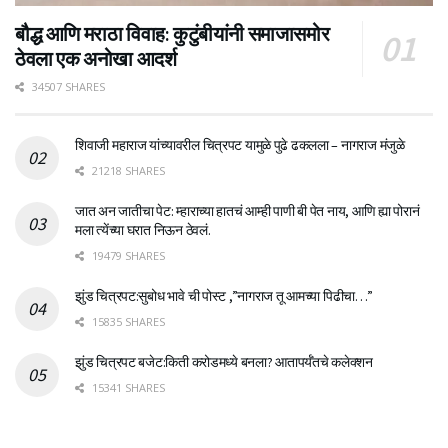
बौद्ध आणि मराठा विवाह: कुटुंबीयांनी समाजासमोर
ठेवला एक अनोखा आदर्श
34507 SHARES
शिवाजी महाराज यांच्यावरील चित्रपट यामुळे पुढे ढकलला – नागराज मंजुळे
21218 SHARES
जात अन जातीचा पेट: म्हाराच्या हातचं आम्ही पाणी बी पेत नाय, आणि ह्या पोरानं
मला त्येंच्या घरात निऊन ठेवलं.
19479 SHARES
झुंड चित्रपट:सुबोध भावे ची पोस्ट ,”नागराज तू आमच्या पिढीचा…”
15835 SHARES
झुंड चित्रपट बजेट:किती करोडमध्ये बनला? आतापर्यँतचे कलेक्शन
15341 SHARES