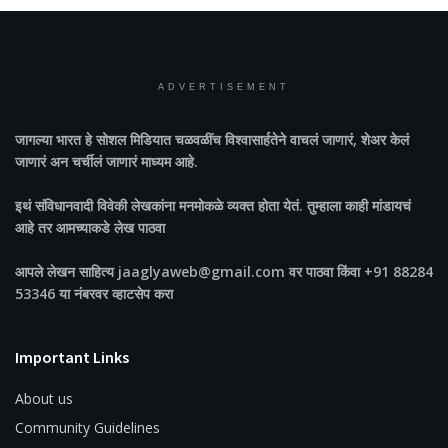
ADVERTISEMENT
जागल्या भारत
हे सोशल मिडियात चळवळींच विश्वासार्हतेने वाचलं जाणारं, शेअर केलं
जाणारं अन चर्चीलं जाणारं माध्यम आहे.
इथं संविधानवादी विवेकी लेखकांना मनमोकळे व्यक्त होता येतं. तुम्हाला काही मांडायचं
आहे तर आमच्याकडे लेख पाठवा
आपले लेखन साहित्य jaaglyaweb@gmail.com वर पाठवा किंवा +91 88284
53346 या नंबरवर व्हाटसेप करा
Important Links
About us
Community Guidelines