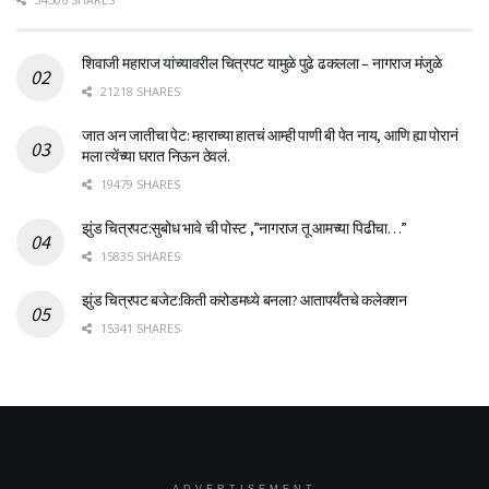
शिवाजी महाराज यांच्यावरील चित्रपट यामुळे पुढे ढकलला – नागराज मंजुळे
21218 SHARES
जात अन जातीचा पेट: म्हाराच्या हातचं आम्ही पाणी बी पेत नाय, आणि ह्या पोरानं
मला त्येंच्या घरात निऊन ठेवलं.
19479 SHARES
झुंड चित्रपट:सुबोध भावे ची पोस्ट ,”नागराज तू आमच्या पिढीचा…”
15835 SHARES
झुंड चित्रपट बजेट:किती करोडमध्ये बनला? आतापर्यँतचे कलेक्शन
15341 SHARES