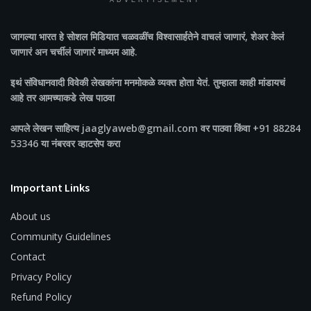
ADVERTISEMENT
जागल्या भारत
हे सोशल मिडियात चळवळींच विश्वासार्हतेने वाचलं जाणारं, शेअर केलं
जाणारं अन चर्चीलं जाणारं माध्यम आहे.
इथं संविधानवादी विवेकी लेखकांना मनमोकळे व्यक्त होता येतं. तुम्हाला काही मांडायचं
आहे तर आमच्याकडे लेख पाठवा
आपले लेखन साहित्य jaaglyaweb@gmail.com वर पाठवा किंवा +91 88284
53346 या नंबरवर व्हाटसेप करा
Important Links
About us
Community Guidelines
Contact
Privacy Policy
Refund Policy