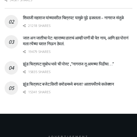
शिवाजी महाराज यांच्यावरील चित्रपट यामुळे पुढे ढकलला – नागराज मंजुळे
21218 SHARES
जात अन जातीचा पेट: म्हाराच्या हातचं आम्ही पाणी बी पेत नाय, आणि ह्या पोरानं
मला त्येंच्या घरात निऊन ठेवलं.
19479 SHARES
झुंड चित्रपट:सुबोध भावे ची पोस्ट ,”नागराज तू आमच्या पिढीचा…”
15835 SHARES
झुंड चित्रपट बजेट:किती करोडमध्ये बनला? आतापर्यँतचे कलेक्शन
15341 SHARES