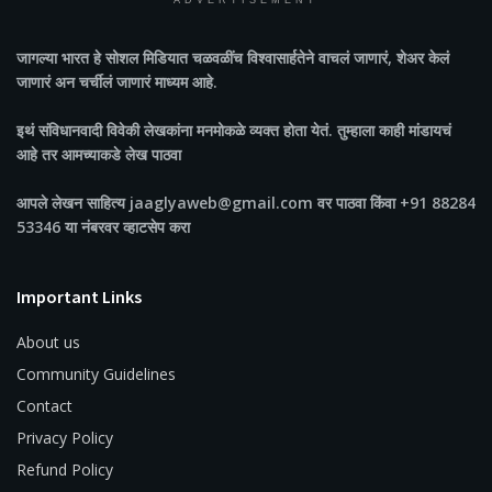
ADVERTISEMENT
जागल्या भारत
हे सोशल मिडियात चळवळींच विश्वासार्हतेने वाचलं जाणारं, शेअर केलं
जाणारं अन चर्चीलं जाणारं माध्यम आहे.
इथं संविधानवादी विवेकी लेखकांना मनमोकळे व्यक्त होता येतं. तुम्हाला काही मांडायचं
आहे तर आमच्याकडे लेख पाठवा
आपले लेखन साहित्य jaaglyaweb@gmail.com वर पाठवा किंवा +91 88284
53346 या नंबरवर व्हाटसेप करा
Important Links
About us
Community Guidelines
Contact
Privacy Policy
Refund Policy