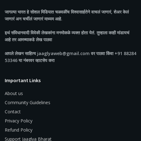
जागल्या भारत
हे सोशल मिडियात चळवळींच विश्वासार्हतेने वाचलं जाणारं, शेअर केलं
जाणारं अन चर्चीलं जाणारं माध्यम आहे.
इथं संविधानवादी विवेकी लेखकांना मनमोकळे व्यक्त होता येतं. तुम्हाला काही मांडायचं
आहे तर आमच्याकडे लेख पाठवा
आपले लेखन साहित्य jaaglyaweb@gmail.com वर पाठवा किंवा +91 88284
53346 या नंबरवर व्हाटसेप करा
Important Links
About us
Community Guidelines
Contact
Privacy Policy
Refund Policy
Support Jaaglya Bharat