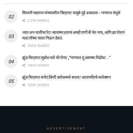
शिवाजी महाराज यांच्यावरील चित्रपट यामुळे पुढे ढकलला – नागराज मंजुळे
21218 SHARES
जात अन जातीचा पेट: म्हाराच्या हातचं आम्ही पाणी बी पेत नाय, आणि ह्या पोरानं
मला त्येंच्या घरात निऊन ठेवलं.
19479 SHARES
झुंड चित्रपट:सुबोध भावे ची पोस्ट ,”नागराज तू आमच्या पिढीचा…”
15835 SHARES
झुंड चित्रपट बजेट:किती करोडमध्ये बनला? आतापर्यँतचे कलेक्शन
15341 SHARES
ADVERTISEMENT