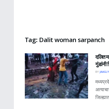
Tag:
Dalit woman sarpanch
दलित मह
गुंडांन
BY
JAAGLY
मध्यप्र
अत्याचा
जिल्ह्य