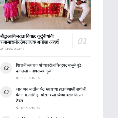
बौद्ध आणि मराठा विवाह: कुटुंबीयांनी
समाजासमोर ठेवला एक अनोखा आदर्श
34506 SHARES
शिवाजी महाराज यांच्यावरील चित्रपट यामुळे पुढे
ढकलला – नागराज मंजुळे
21218 SHARES
जात अन जातीचा पेट: म्हाराच्या हातचं आम्ही पाणी बी
पेत नाय, आणि ह्या पोरानं मला त्येंच्या घरात निऊन
ठेवलं.
19479 SHARES