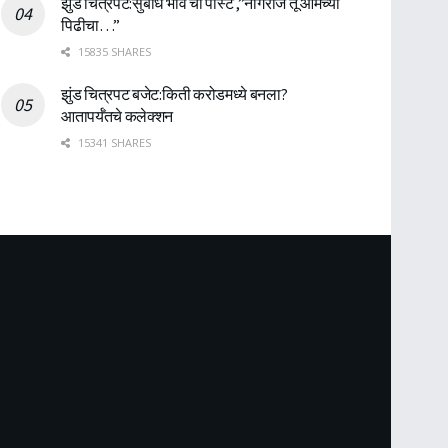
झुंड चित्रपट:सुबोध भावे ची पोस्ट ,”नागराज तू आमच्या
पिढीचा…”
15835 SHARES
झुंड चित्रपट बजेट:किती करोडमध्ये बनला?
आतापर्यँतचे कलेक्शन
15341 SHARES