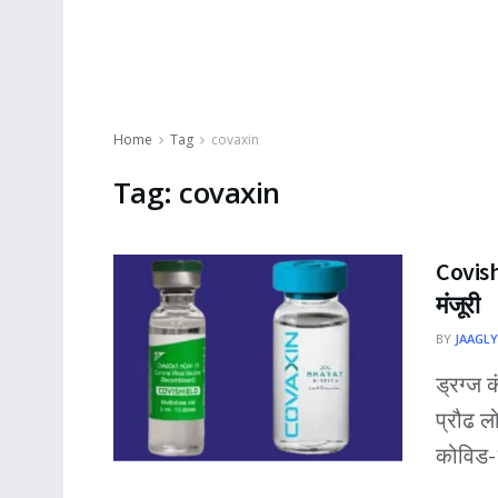
Home
Tag
covaxin
Tag:
covaxin
Covish
मंजूरी
BY
JAAGLY
ड्रग्ज
प्रौढ 
कोविड-1