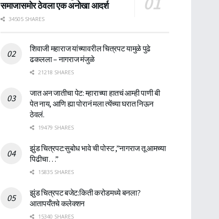
समाजासमोर ठेवला एक अनोखा आदर्श
34505 SHARES
शिवाजी महाराज यांच्यावरील चित्रपट यामुळे पुढे
ढकलला – नागराज मंजुळे
21218 SHARES
जात अन जातीचा पेट: म्हाराच्या हातचं आम्ही पाणी बी
पेत नाय, आणि ह्या पोरानं मला त्येंच्या घरात निऊन
ठेवलं.
19479 SHARES
झुंड चित्रपट:सुबोध भावे ची पोस्ट ,”नागराज तू आमच्या
पिढीचा…”
15835 SHARES
झुंड चित्रपट बजेट:किती करोडमध्ये बनला?
आतापर्यँतचे कलेक्शन
15340 SHARES