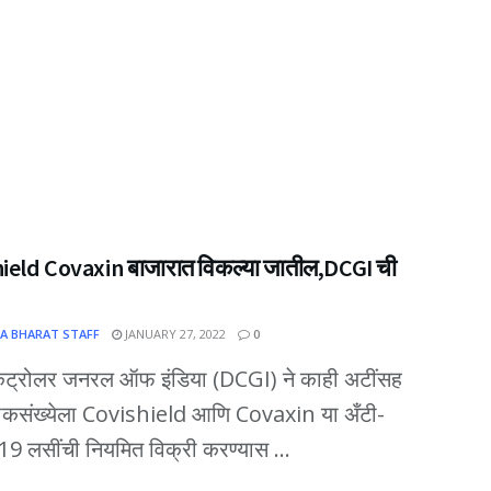
ield Covaxin बाजारात विकल्या जातील,DCGI ची
A BHARAT STAFF
JANUARY 27, 2022
0
 कंट्रोलर जनरल ऑफ इंडिया (DCGI) ने काही अटींसह
लोकसंख्येला Covishield आणि Covaxin या अँटी-
9 लसींची नियमित विक्री करण्यास ...