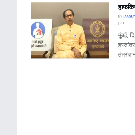
हाफकिन
BY
JAAGLY
1
मुंबई, 
हस्तांतर
तंत्रज्ञ