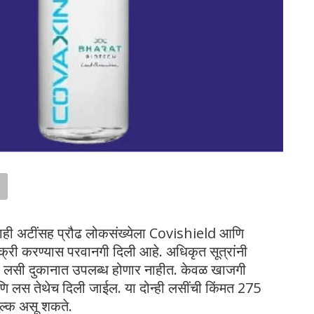
ाही अटींसह प्रौढ लोकसंख्येला Covishield आणि
री करण्यास परवानगी दिली आहे. अधिकृत सूत्रांनी
न्ही लसी दुकानात उपलब्ध होणार नाहीत. केवळ खाजगी
 लस तेथेच दिली जाईल. या दोन्ही लसींची किंमत 275
ुल्क असू शकते.