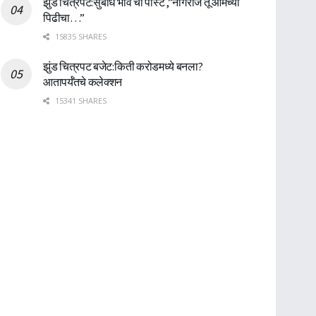
झुंड चित्रपट:सुबोध भावे ची पोस्ट ,”नागराज तू आमच्या
पिढीचा…”
15835 SHARES
झुंड चित्रपट बजेट:किती करोडमध्ये बनला?
आतापर्यँतचे कलेक्शन
15341 SHARES