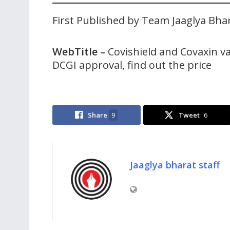
First Published by Team Jaaglya Bha
WebTitle –
Covishield and Covaxin va
DCGI approval, find out the price
Share
9
Tweet
6
Jaaglya bharat staff