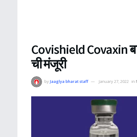
Covishield Covaxin बा
ची मंजूरी
by
Jaaglya bharat staff
January 27, 2022
in