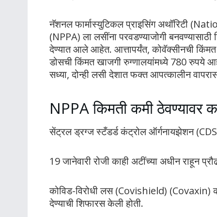
नॅशनल फार्मास्युटिकल प्राइसिंग अथॉरिटी (
(NPPA) ला लसींना परवडण्याजोगी बनवण्यासाठी किमत
देण्यात आले आहेत. आत्तापर्यंत, कोवॅक्सीनची किं
डोसची किंमत खाजगी रुग्णालयांमध्ये 780 रुपये आहे
सध्या, दोन्ही लसी देशात फक्त आपत्कालीन वापरा
NPPA किमती कमी ठेवण्यावर 
सेंट्रल ड्रग्ज स्टँडर्ड कंट्रोल ऑर्गनायझेशन (C
19 जानेवारी रोजी काही अटींच्या अधीन राहून प्रौढ
कोविड-विरोधी लस (Covishield) (Covaxin) कोव
देण्याची शिफारस केली होती.