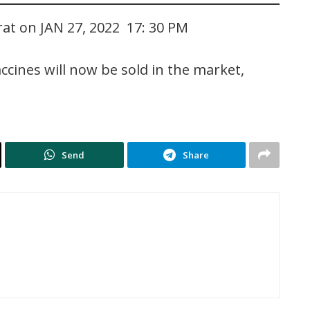
rat on JAN 27, 2022 17: 30 PM
ccines will now be sold in the market,
Send
Share