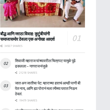
बौद्ध आणि मराठा विवाह: कुटुंबीयांनी
समाजासमोर ठेवला एक अनोखा आदर्श
34507 SHARES
शिवाजी महाराज यांच्यावरील चित्रपट यामुळे पुढे
ढकलला – नागराज मंजुळे
21218 SHARES
जात अन जातीचा पेट: म्हाराच्या हातचं आम्ही पाणी बी
पेत नाय, आणि ह्या पोरानं मला त्येंच्या घरात निऊन
ठेवलं.
19479 SHARES