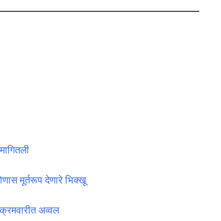
ी मागितली
स मूर्तरूप देणारे भिक्खू
्रमवारीत अव्वल