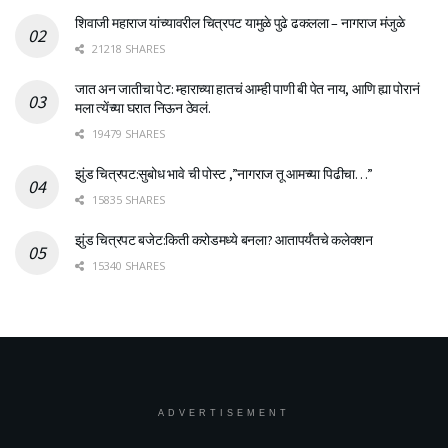
शिवाजी महाराज यांच्यावरील चित्रपट यामुळे पुढे ढकलला – नागराज मंजुळे
21218 SHARES
जात अन जातीचा पेट: म्हाराच्या हातचं आम्ही पाणी बी पेत नाय, आणि ह्या पोरानं
मला त्येंच्या घरात निऊन ठेवलं.
19479 SHARES
झुंड चित्रपट:सुबोध भावे ची पोस्ट ,”नागराज तू आमच्या पिढीचा…”
15835 SHARES
झुंड चित्रपट बजेट:किती करोडमध्ये बनला? आतापर्यँतचे कलेक्शन
15340 SHARES
ADVERTISEMENT