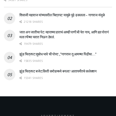
शिवाजी महाराज यांच्यावरील चित्रपट यामुळे पुढे ढकलला – नागराज मंजुळे
21218 SHARES
जात अन जातीचा पेट: म्हाराच्या हातचं आम्ही पाणी बी पेत नाय, आणि ह्या पोरानं
मला त्येंच्या घरात निऊन ठेवलं.
19479 SHARES
झुंड चित्रपट:सुबोध भावे ची पोस्ट ,”नागराज तू आमच्या पिढीचा…”
15835 SHARES
झुंड चित्रपट बजेट:किती करोडमध्ये बनला? आतापर्यँतचे कलेक्शन
15341 SHARES