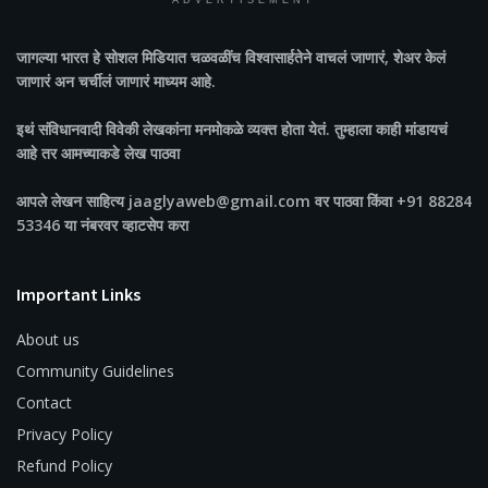
ADVERTISEMENT
जागल्या भारत
हे सोशल मिडियात चळवळींच विश्वासार्हतेने वाचलं जाणारं, शेअर केलं
जाणारं अन चर्चीलं जाणारं माध्यम आहे.
इथं संविधानवादी विवेकी लेखकांना मनमोकळे व्यक्त होता येतं. तुम्हाला काही मांडायचं
आहे तर आमच्याकडे लेख पाठवा
आपले लेखन साहित्य jaaglyaweb@gmail.com वर पाठवा किंवा +91 88284
53346 या नंबरवर व्हाटसेप करा
Important Links
About us
Community Guidelines
Contact
Privacy Policy
Refund Policy